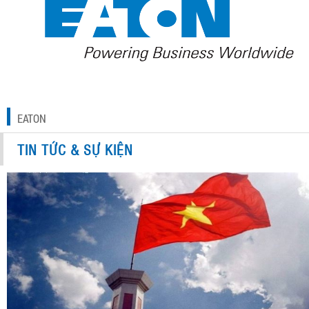
EATON
TIN TỨC & SỰ KIỆN